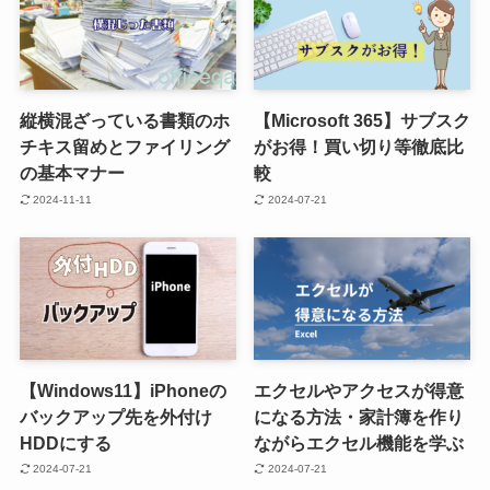
縦横混ざっている書類のホ
【Microsoft 365】サブスク
チキス留めとファイリング
がお得！買い切り等徹底比
の基本マナー
較
2024-11-11
2024-07-21
【Windows11】iPhoneの
エクセルやアクセスが得意
バックアップ先を外付け
になる方法・家計簿を作り
HDDにする
ながらエクセル機能を学ぶ
2024-07-21
2024-07-21