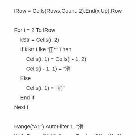
    lRow = Cells(Rows.Count, 2).End(xlUp).Row

    For i = 2 To lRow

        kStr = Cells(i, 2)

        If kStr Like "[[]*" Then

            Cells(i, 1) = Cells(i - 1, 2)

            Cells(i - 1, 1) = "消"

        Else

            Cells(i, 1) = "消"

        End If

    Next i

    Range("A1").AutoFilter 1, "消"
