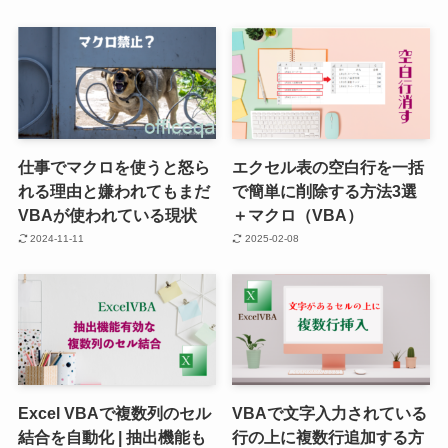
仕事でマクロを使うと怒ら
エクセル表の空白行を一括
れる理由と嫌われてもまだ
で簡単に削除する方法3選
VBAが使われている現状
＋マクロ（VBA）
2024-11-11
2025-02-08
Excel VBAで複数列のセル
VBAで文字入力されている
結合を自動化 | 抽出機能も
行の上に複数行追加する方