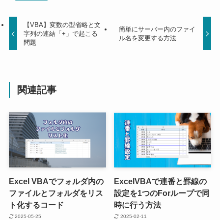
【VBA】変数の型省略と文
簡単にサーバー内のファイ
字列の連結「+」で起こる
ル名を変更する方法
問題
関連記事
Excel VBAでフォルダ内の
ExcelVBAで連番と罫線の
ファイルとフォルダをリス
設定を1つのForループで同
ト化するコード
時に行う方法
2025-05-25
2025-02-11