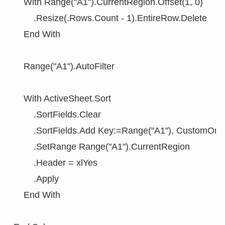
    With Range("A1").CurrentRegion.Offset(1, 0)

        .Resize(.Rows.Count - 1).EntireRow.Delete

    End With

    Range("A1").AutoFilter

    With ActiveSheet.Sort

        .SortFields.Clear

        .SortFields.Add Key:=Range("A1"), CustomOrde
        .SetRange Range("A1").CurrentRegion

        .Header = xlYes

        .Apply

    End With
