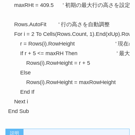
    maxRHt = 409.5      ' 初期の最大行の高さを設定

    Rows.AutoFit        ' 行の高さを自動調整

    For i = 2 To Cells(Rows.Count, 1).End(xlU
        r = Rows(i).RowHeight                        
        If r + 5 <= maxRH Then                  
            Rows(i).RowHeight = r + 5

        Else

            Rows(i).RowHeight = maxRowHeight

        End If

    Next i

説明