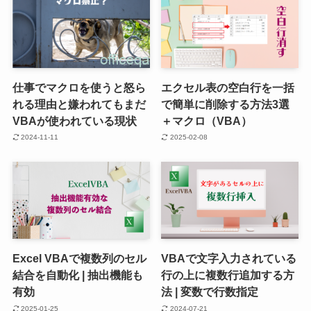
仕事でマクロを使うと怒ら
エクセル表の空白行を一括
れる理由と嫌われてもまだ
で簡単に削除する方法3選
VBAが使われている現状
＋マクロ（VBA）
2024-11-11
2025-02-08
Excel VBAで複数列のセル
VBAで文字入力されている
結合を自動化 | 抽出機能も
行の上に複数行追加する方
有効
法 | 変数で行数指定
2025-01-25
2024-07-21