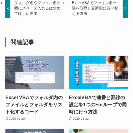
フォルダ名やファイル名の
ExcelVBAでファイル名一
間にスペース入れるはやめ
覧を取得し更新順に並べ替
てほしい理由
える方法
関連記事
Excel VBAでフォルダ内の
ExcelVBAで連番と罫線の
ファイルとフォルダをリス
設定を1つのForループで同
ト化するコード
時に行う方法
2025-05-25
2025-02-11