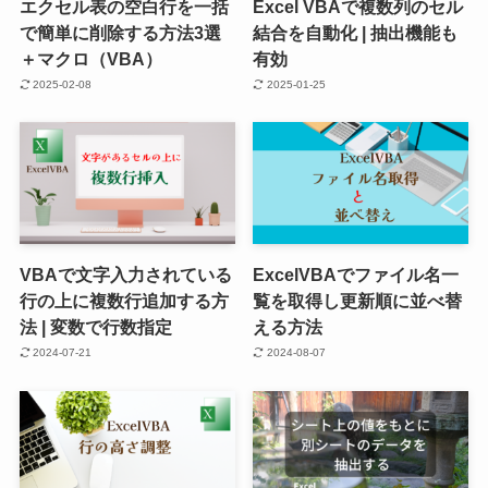
エクセル表の空白行を一括
Excel VBAで複数列のセル
で簡単に削除する方法3選
結合を自動化 | 抽出機能も
＋マクロ（VBA）
有効
2025-02-08
2025-01-25
VBAで文字入力されている
ExcelVBAでファイル名一
行の上に複数行追加する方
覧を取得し更新順に並べ替
法 | 変数で行数指定
える方法
2024-07-21
2024-08-07