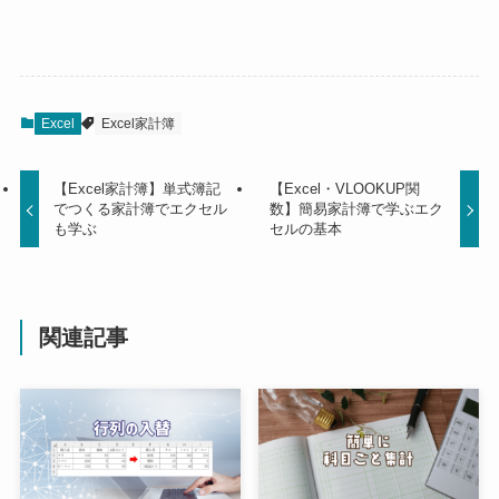
Excel
Excel家計簿
【Excel家計簿】単式簿記
【Excel・VLOOKUP関
でつくる家計簿でエクセル
数】簡易家計簿で学ぶエク
も学ぶ
セルの基本
関連記事