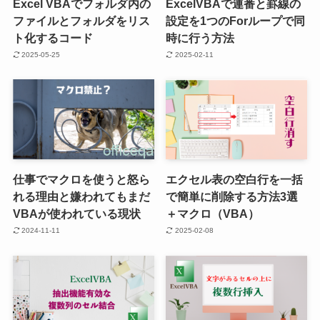
Excel VBAでフォルダ内の
ExcelVBAで連番と罫線の
ファイルとフォルダをリス
設定を1つのForループで同
ト化するコード
時に行う方法
2025-05-25
2025-02-11
仕事でマクロを使うと怒ら
エクセル表の空白行を一括
れる理由と嫌われてもまだ
で簡単に削除する方法3選
VBAが使われている現状
＋マクロ（VBA）
2024-11-11
2025-02-08