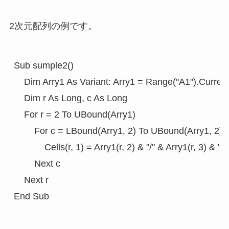
2次元配列の例です。
Sub sumple2()

    Dim Arry1 As Variant: Arry1 = Range("A1").Curren
    Dim r As Long, c As Long    

    For r = 2 To UBound(Arry1)

        For c = LBound(Arry1, 2) To UBound(Arry1, 2)

            Cells(r, 1) = Arry1(r, 2) & "/" & Arry1(r, 3) & "/
        Next c

    Next r
