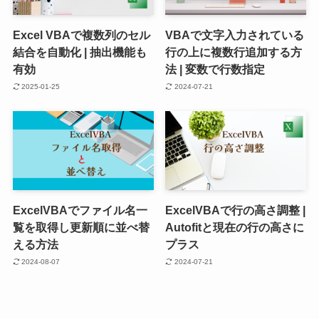
Excel VBAで複数列のセル
VBAで文字入力されている
結合を自動化 | 抽出機能も
行の上に複数行追加する方
有効
法 | 変数で行数指定
2025-01-25
2024-07-21
ExcelVBAでファイル名一
ExcelVBAで行の高さ調整 |
覧を取得し更新順に並べ替
Autofitと現在の行の高さに
える方法
プラス
2024-08-07
2024-07-21