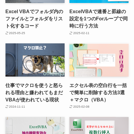
Excel VBAでフォルダ内の
ExcelVBAで連番と罫線の
ファイルとフォルダをリス
設定を1つのForループで同
ト化するコード
時に行う方法
2025-05-25
2025-02-11
仕事でマクロを使うと怒ら
エクセル表の空白行を一括
れる理由と嫌われてもまだ
で簡単に削除する方法3選
VBAが使われている現状
＋マクロ（VBA）
2024-11-11
2025-02-08