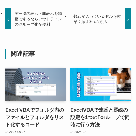
データの表示・非表示を頻
数式が入っているセルを素
繁にするならアウトライン
早く探す3つの方法
のグループ化が便利
関連記事
Excel VBAでフォルダ内の
ExcelVBAで連番と罫線の
ファイルとフォルダをリス
設定を1つのForループで同
ト化するコード
時に行う方法
2025-05-25
2025-02-11