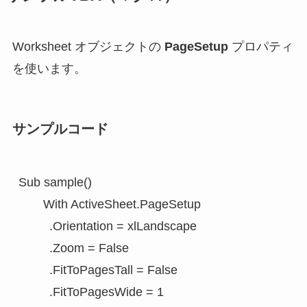
Worksheet オブジェクトの
PageSetup
プロパティ
を使います。
サンプルコード
Sub sample()

　　With ActiveSheet.PageSetup

         .Orientation = xlLandscape

         .Zoom = False

         .FitToPagesTall = False

         .FitToPagesWide = 1
