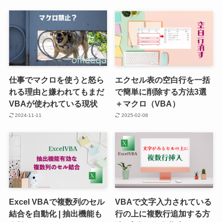
仕事でマクロを使うと怒ら
エクセル表の空白行を一括
れる理由と嫌われてもまだ
で簡単に削除する方法3選
VBAが使われている現状
＋マクロ（VBA）
2024-11-11
2025-02-08
Excel VBAで複数列のセル
VBAで文字入力されている
結合を自動化 | 抽出機能も
行の上に複数行追加する方