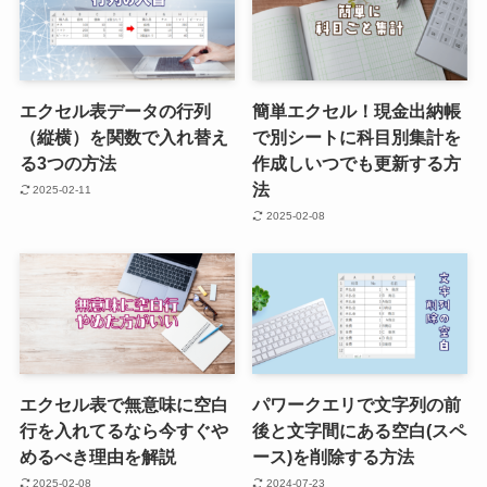
エクセル表データの行列
簡単エクセル！現金出納帳
（縦横）を関数で入れ替え
で別シートに科目別集計を
る3つの方法
作成しいつでも更新する方
法
2025-02-11
2025-02-08
エクセル表で無意味に空白
パワークエリで文字列の前
行を入れてるなら今すぐや
後と文字間にある空白(スペ
めるべき理由を解説
ース)を削除する方法
2025-02-08
2024-07-23