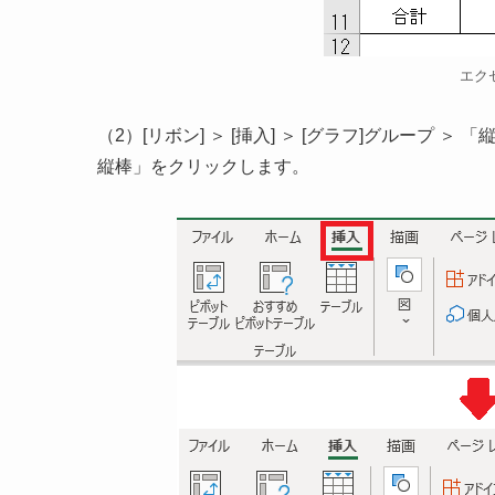
エク
（2）[リボン] ＞ [挿入] ＞ [グラフ]グループ
縦棒」をクリックします。